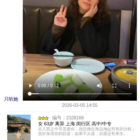
只听她
2026-03-05 14:55
编号：2328166
女 63岁 离异 上海 闵行区 高中/中专
在人群之中寻觅着你，就彷佛在海边掬起所有的沙粒，
急於发现你的踪迹，如果不从愿，但愿还有来生。