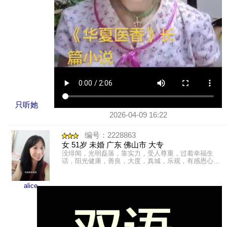
只听她
2026-04-09 16:22
编号：2228863
女 51岁 未婚 广东 佛山市 大专
没绯闻，光明磊落，靠实力，受人尊重，过着幸福生
话，阳光健康，善良，大度，真城，乐观，有感恩心，
爱心，勤快友善，文静内敛。内心强大，独立性强。广
东珠三角洲人，出生......
alice