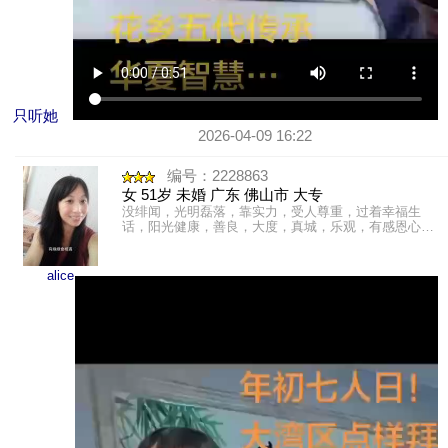
只听她
2026-04-09 16:22
编号：2228863
女 51岁 未婚 广东 佛山市 大专
没绯闻，光明磊落，靠实力，受人尊重，过着幸福生
话，阳光健康，善良，大度，真城，乐观，有感恩心，
爱心，勤快友善，文静内敛。内心强大，独立性强。广
东珠三角洲人，出生......
alice