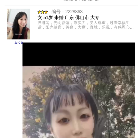
编号：2228863
女 51岁 未婚 广东 佛山市 大专
没绯闻，光明磊落，靠实力，受人尊重，过着幸福生
话，阳光健康，善良，大度，真城，乐观，有感恩心，
爱心，勤快友善，文静内敛。内心强大，独立性强。广
东珠三角洲人，出生......
alice