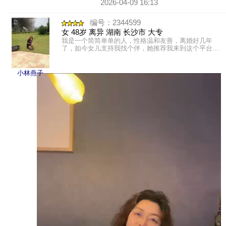
2026-04-09 16:13
编号：2344599
女 48岁 离异 湖南 长沙市 大专
我是一个简简单单的人，性格温和友善，离婚好几年
了，如今女儿支持我找个伴，她推荐我来到这个平台，
希望我能开心快乐幸福永远！我也相信善良的人一定运
气不会差的，本人来......
小林燕子