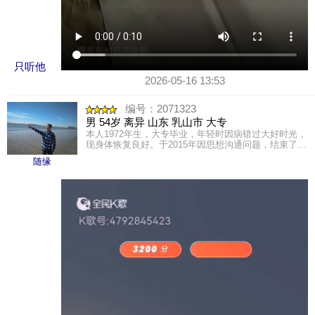
只听他
2026-05-16 13:53
编号：2071323
男 54岁 离异 山东 乳山市 大专
本人1972年生，大专毕业，年轻时因病错过大好时光，
现身体恢复良好。于2015年因思想沟通问题，结束了一
段5年的半路姻缘。自感为人正直，诚实守信，同时骨
随缘
子里过于......