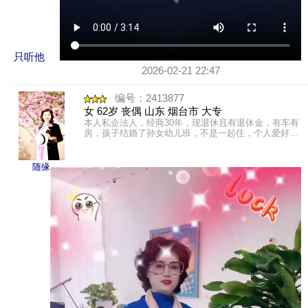
只听他
2026-02-21 22:47
编号：2413877
女 62岁 丧偶 山东 烟台市 大专
本人私企法人，经商30年，现退休且有退休金，有车有
房，孩子结婚了孙女幼儿班，不是一起住，个人爱好旅
游，弹琴听音乐。运动散步，真诚正直。重感情，本人
真诚寻找老伴。
随缘