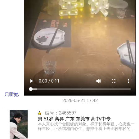
只听她
2026-05-21 17:42
编号：2465597
男 51岁 离异 广东 东莞市 高中/中专
本人真心找个合眼缘的对象。样子长得年轻，心态也一
样年轻，正所谓相由心生。想找个看上去比较年轻的伴
侣带着自驾游也不会给别人说带个阿妈出来玩。有抽
烟，孩子不在身边。