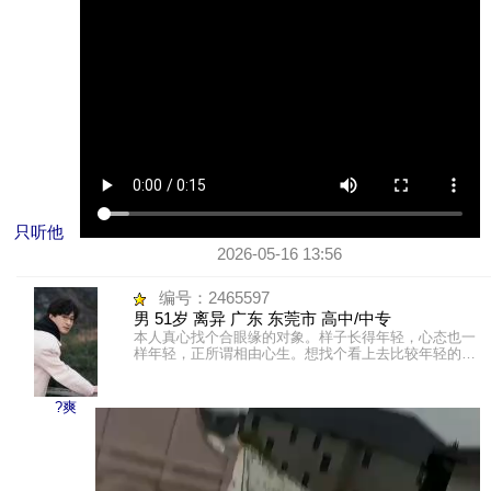
只听他
2026-05-16 13:56
编号：2465597
男 51岁 离异 广东 东莞市 高中/中专
本人真心找个合眼缘的对象。样子长得年轻，心态也一
样年轻，正所谓相由心生。想找个看上去比较年轻的伴
侣带着自驾游也不会给别人说带个阿妈出来玩。有抽
烟，孩子不在身边。
?爽