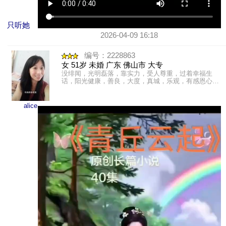
只听她
2026-04-09 16:18
编号：2228863
女 51岁 未婚 广东 佛山市 大专
没绯闻，光明磊落，靠实力，受人尊重，过着幸福生
话，阳光健康，善良，大度，真城，乐观，有感恩心，
爱心，勤快友善，文静内敛。内心强大，独立性强。广
东珠三角洲人，出生......
alice