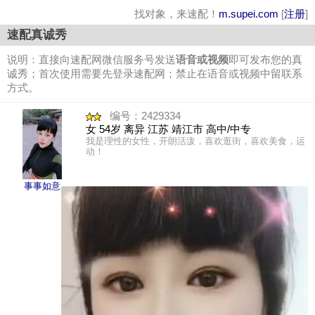
找对象，来速配！
m.supei.com
[
注册
]
速配真诚秀
说明：直接向速配网微信服务号发送
语音或视频
即可发布您的真
诚秀；首次使用需要先登录速配网；禁止在语音或视频中留联系
方式。
编号：2429334
女 54岁 离异 江苏 靖江市 高中/中专
我是理性的女性，开朗活泼，喜欢逛街，喜欢美食，运
动！
事事如意