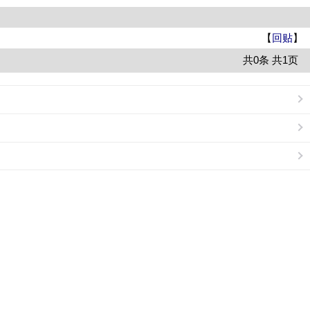
【
回贴
】
共0条 共1页