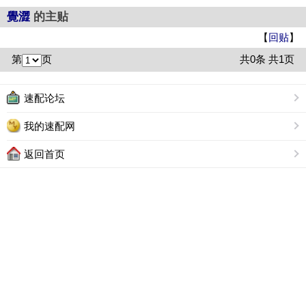
覺澀
的主贴
【
回贴
】
第
页
共0条 共1页
速配论坛
我的速配网
返回首页