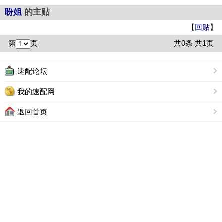
盼姐
的主贴
【
回贴
】
第
页
共0条 共1页
速配论坛
我的速配网
返回首页