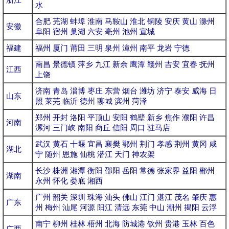
水
合肥
芜湖
蚌埠
淮南
马鞍山
淮北
铜陵
安庆
黄山
滁州
安徽
阜阳
宿州
巢湖
六安
亳州
池州
宣城
福建
福州
厦门
莆田
三明
泉州
漳州
南平
龙岩
宁德
南昌
景德镇
萍乡
九江
新余
鹰潭
赣州
吉安
宜春
抚州
江西
上饶
济南
青岛
淄博
枣庄
东营
烟台
潍坊
济宁
泰安
威海
日
山东
照
莱芜
临沂
德州
聊城
滨州
菏泽
郑州
开封
洛阳
平顶山
安阳
鹤壁
新乡
焦作
濮阳
许昌
河南
漯河
三门峡
南阳
商丘
信阳
周口
驻马店
武汉
黄石
十堰
宜昌
襄樊
鄂州
荆门
孝感
荆州
黄冈
咸
湖北
宁
随州
恩施
仙桃
潜江
天门
神农架
长沙
株洲
湘潭
衡阳
邵阳
岳阳
常德
张家界
益阳
郴州
湖南
永州
怀化
娄底
湘西
广州
韶关
深圳
珠海
汕头
佛山
江门
湛江
茂名
肇庆
惠
广东
州
梅州
汕尾
河源
阳江
清远
东莞
中山
潮州
揭阳
云浮
南宁
柳州
桂林
梧州
北海
防城港
钦州
贵港
玉林
百色
广西