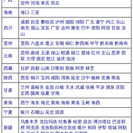
贺州
河池
来宾
崇左
海南
海口
三亚
成都
自贡
攀枝花
泸州
德阳
绵阳
广元
遂宁
内江
乐山
四川
南充
眉山
宜宾
广安
达州
雅安
巴中
资阳
阿坝
甘孜
凉
山
贵州
贵阳
六盘水
遵义
安顺
铜仁
黔西南
毕节
黔东南
黔南布
昆明
曲靖
玉溪
保山
昭通
丽江
楚雄
红河
文山
思茅
西
云南
双
大理
德宏
怒江
迪庆
临沧
西藏
拉萨
昌都
山南
日喀则
那曲
阿里
林芝
陕西
西安
铜川
宝鸡
咸阳
渭南
延安
汉中
榆林
安康
商洛
兰州
嘉峪关
金昌
白银
天水
武威
张掖
平凉
酒泉
庆阳
甘肃
定西
陇南
临夏
甘南
青海
西宁
海东
海北
黄南
海南
果洛
玉树
海西
宁夏
银川
石嘴山
吴忠
固原
乌鲁木齐
克拉玛依
吐鲁番
哈密
昌吉
博尔塔拉
巴音郭
新疆
楞
阿克苏
克孜勒苏柯尔克孜
喀什
和田
伊犁
塔城
阿勒