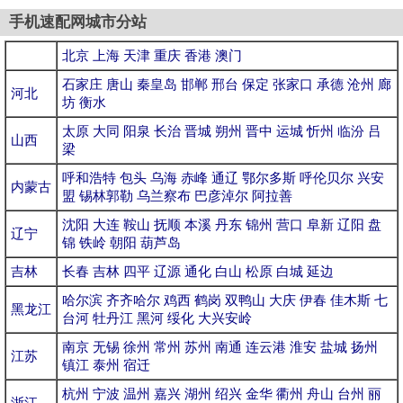
手机速配网城市分站
北京
上海
天津
重庆
香港
澳门
石家庄
唐山
秦皇岛
邯郸
邢台
保定
张家口
承德
沧州
廊
河北
坊
衡水
太原
大同
阳泉
长治
晋城
朔州
晋中
运城
忻州
临汾
吕
山西
梁
呼和浩特
包头
乌海
赤峰
通辽
鄂尔多斯
呼伦贝尔
兴安
内蒙古
盟
锡林郭勒
乌兰察布
巴彦淖尔
阿拉善
沈阳
大连
鞍山
抚顺
本溪
丹东
锦州
营口
阜新
辽阳
盘
辽宁
锦
铁岭
朝阳
葫芦岛
吉林
长春
吉林
四平
辽源
通化
白山
松原
白城
延边
哈尔滨
齐齐哈尔
鸡西
鹤岗
双鸭山
大庆
伊春
佳木斯
七
黑龙江
台河
牡丹江
黑河
绥化
大兴安岭
南京
无锡
徐州
常州
苏州
南通
连云港
淮安
盐城
扬州
江苏
镇江
泰州
宿迁
杭州
宁波
温州
嘉兴
湖州
绍兴
金华
衢州
舟山
台州
丽
浙江