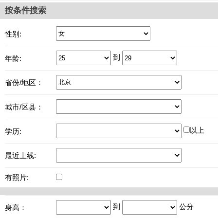
按条件搜索
性别:
到
年龄:
省份/地区：
城市/区县：
以上
学历:
最近上线:
有照片:
到
公分
身高：