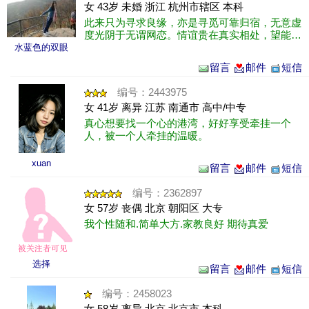
女 43岁 未婚 浙江 杭州市辖区 本科
此来只为寻求良缘，亦是寻觅可靠归宿，无意虚
度光阴于无谓网恋。情谊贵在真实相处，望能务
实接触，不谈虚浮网恋，以观可否。若心术不正
水蓝色的双眼
或刻意欺瞒，还请止步，勿来沾边。在......
留言
邮件
短信
编号：2443975
女 41岁 离异 江苏 南通市 高中/中专
真心想要找一个心的港湾，好好享受牵挂一个
人，被一个人牵挂的温暖。
xuan
留言
邮件
短信
编号：2362897
女 57岁 丧偶 北京 朝阳区 大专
我个性随和.简单大方.家教良好 期待真爱
选择
留言
邮件
短信
编号：2458023
女 58岁 离异 北京 北京市 本科