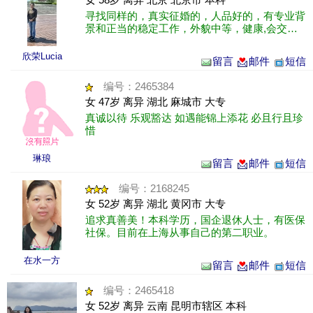
寻找同样的，真实征婚的，人品好的，有专业背
景和正当的稳定工作，外貌中等，健康,会交
流，尊重人，有一定修养，在结婚前，不愿有金
钱往来或其它，条件好的京域外也可。
欣荣Lucia
留言
邮件
短信
编号：2465384
女 47岁 离异 湖北 麻城市 大专
真诚以待 乐观豁达 如遇能锦上添花 必且行且珍
惜
琳琅
留言
邮件
短信
编号：2168245
女 52岁 离异 湖北 黄冈市 大专
追求真善美！本科学历，国企退休人士，有医保
社保。目前在上海从事自己的第二职业。
在水一方
留言
邮件
短信
编号：2465418
女 52岁 离异 云南 昆明市辖区 本科