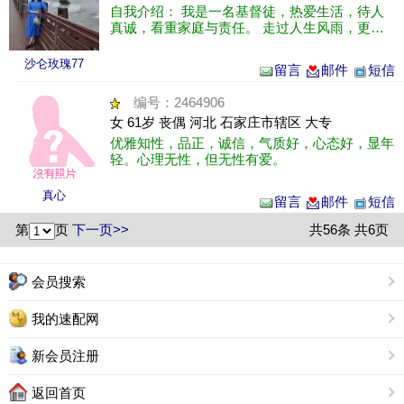
自我介绍： 我是一名基督徒，热爱生活，待人
真诚，看重家庭与责任。 走过人生风雨，更明
白安稳与真心的可贵，不喜欢虚浮和敷衍，凡事
愿意坦诚相待。 期待遇见信仰......
沙仑玫瑰77
留言
邮件
短信
编号：2464906
女 61岁 丧偶 河北 石家庄市辖区 大专
优雅知性，品正，诚信，气质好，心态好，显年
轻。心理无性，但无性有爱。
真心
留言
邮件
短信
第
页
下一页>>
共56条 共6页
会员搜索
我的速配网
新会员注册
返回首页