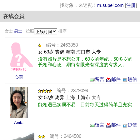
找对象，来速配！
m.supei.com
[
注册
]
在线会员
女士
男士
按照
排序
编号：2463858
女 63岁 丧偶 海南 海口市 大专
没有照片是不想公开，60岁的年纪，50多岁的
长相和心态，期待有眼光有深度的有缘人。
心雨
留言
邮件
短信
编号：2379099
女 52岁 离异 上海 上海市 大专
能相遇已实属不易，目前每天过得简单且充实
Anita
留言
邮件
短信
编号：2464506