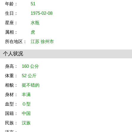
年龄：
51
生日：
1975-02-08
星座：
水瓶
属相：
虎
所在地区：
江苏 徐州市
个人状况
身高：
160 公分
体重：
52 公斤
相貌：
挺不错的
身材：
丰满
血型：
Ｏ型
国籍：
中国
民族：
汉族