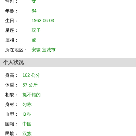
性别：
女
年龄：
64
生日：
1962-06-03
星座：
双子
属相：
虎
所在地区：
安徽 宣城市
个人状况
身高：
162 公分
体重：
57 公斤
相貌：
挺不错的
身材：
匀称
血型：
Ｂ型
国籍：
中国
民族：
汉族