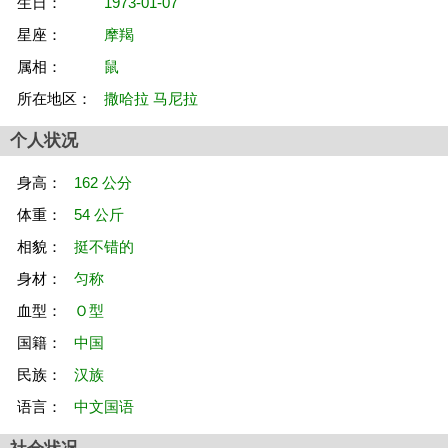
生日：
1973-01-07
星座：
摩羯
属相：
鼠
所在地区：
撒哈拉 马尼拉
个人状况
身高：
162 公分
体重：
54 公斤
相貌：
挺不错的
身材：
匀称
血型：
Ｏ型
国籍：
中国
民族：
汉族
语言：
中文国语